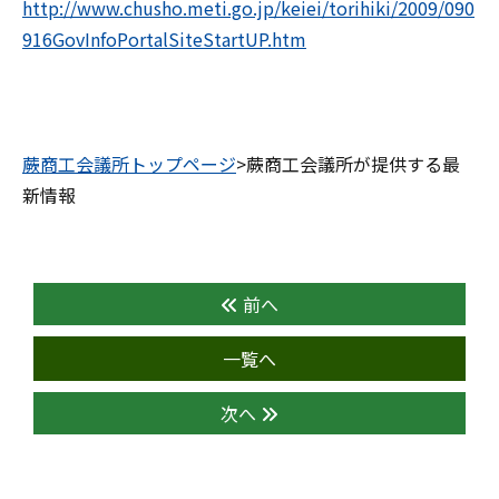
http://www.chusho.meti.go.jp/keiei/torihiki/2009/090
916GovInfoPortalSiteStartUP.htm
蕨商工会議所トップページ
>蕨商工会議所が提供する最
新情報
前へ
一覧へ
次へ