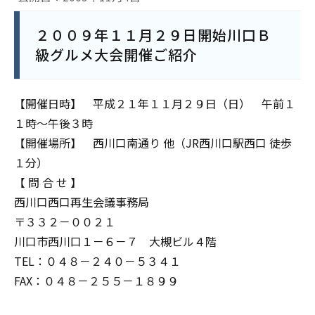
２００９年１１月２９日開始川口Ｂ
級グルメ大会開催ご紹介
【開催日時】 平成２１年１１月２９日（日） 午前１
１時～午後３時
【開催場所】 西川口南通り 他（JR西川口駅西口 徒歩
１分）
【 問 合 せ 】
西川口西口再生会議事務局
〒３３２－００２１
川口市西川口１－６－７ 大槻ビル４階
TEL：０４８－２４０－５３４１
FAX：０４８－２５５－１８９９