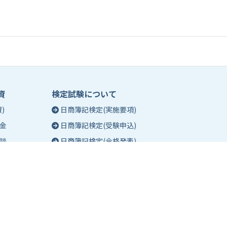
資
検定試験について
)
日商簿記検定(実施要項)
金
日商簿記検定(受験申込)
談
日商簿記検定(合格発表)
珠算能力・暗算検定(実施要項)
相談
珠算能力・暗算検定(受験申込)
談
珠算能力・暗算検定(合格発表)
日商簿記検定団体試験とは
合格証明書の発行