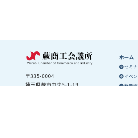
ホーム
セミナ
〒335-0004
イベン
埼玉県蕨市中央5-1-19
新着情
TEL ：
048-432-2655
コラム
FAX ： 048-444-1785
蕨商工
開所時間：平日8:30～17:00
Epo
号
Epo