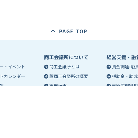
PAGE TOP
商工会議所について
経営支援・融
ー・イベント
商工会議所とは
資金調達(融資
トカレンダー
蕨商工会議所の概要
補助金・助成
報
事業計画
専門家個別相
入会のご案内
創業相談
会議所会報誌
有料バナー広告のご案内
働き方・労務
ch（エポック）最新
特定商工業者制度につい
税務・記帳相
て
事業承継
ch バックナンバー
青年部活動
経営革新