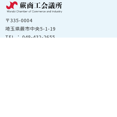
〒335-0004
埼玉県蕨市中央5-1-19
TEL ：
048-432-2655
FAX ： 048-444-1785
開所時間：平日8:30～17:00
ホーム
商工会議所について
経営支援・融資
検定試験について
貸会議室のご案内
共済・保険