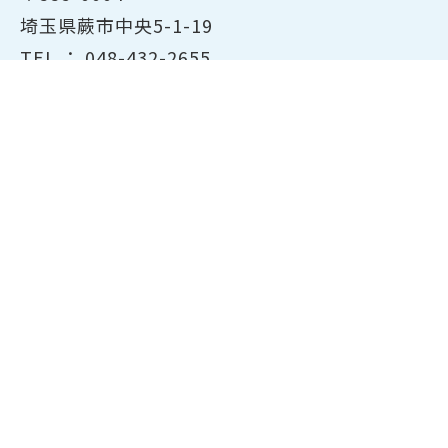
埼玉県蕨市中央5-1-19
TEL ：
048-432-2655
FAX ： 048-444-1785
開所時間：平日8:30～17:00
ホーム
商工会議所について
経営支援・融資
検定試験について
貸会議室のご案内
共済・保険
会員サービス
東京商工会議所主催の検定紹
介