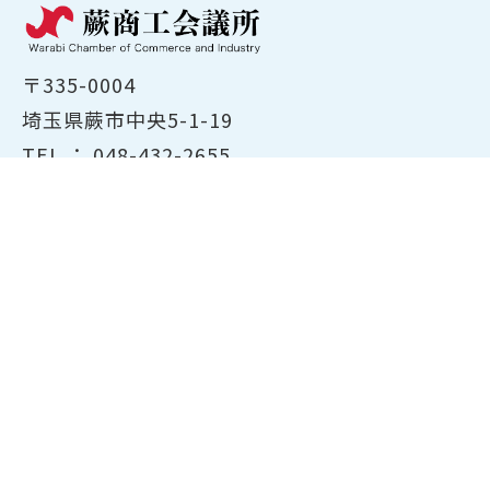
〒335-0004
埼玉県蕨市中央5-1-19
TEL ：
048-432-2655
FAX ： 048-444-1785
開所時間：平日8:30～17:00
ホーム
商工会議所について
経営支援・融資
検定試験について
貸会議室のご案内
共済・保険