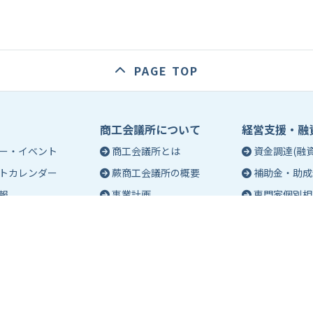
PAGE TOP
商工会議所について
経営支援・融
ー・イベント
商工会議所とは
資金調達(融資
トカレンダー
蕨商工会議所の概要
補助金・助成
報
事業計画
専門家個別相
入会のご案内
創業相談
会議所会報誌
有料バナー広告のご案内
働き方・労務
ch（エポック）最新
特定商工業者制度につい
税務・記帳相
て
事業承継
ch バックナンバー
青年部活動
経営革新