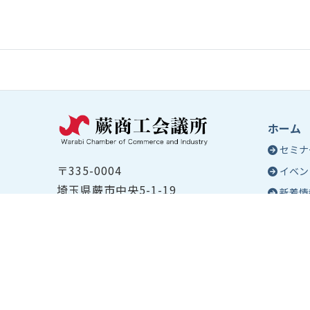
ホーム
セミナ
〒335-0004
イベン
埼玉県蕨市中央5-1-19
新着情
TEL ：
048-432-2655
コラム
FAX ： 048-444-1785
蕨商工
開所時間：平日8:30～17:00
Epo
号
Epo