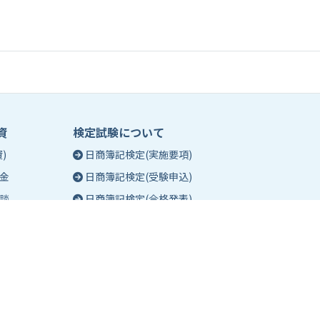
資
検定試験について
)
日商簿記検定(実施要項)
金
日商簿記検定(受験申込)
談
日商簿記検定(合格発表)
珠算能力・暗算検定(実施要項)
相談
珠算能力・暗算検定(受験申込)
談
珠算能力・暗算検定(合格発表)
日商簿記検定団体試験とは
合格証明書の発行