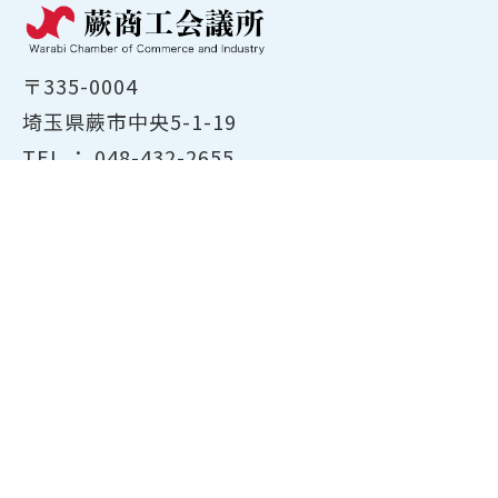
〒335-0004
埼玉県蕨市中央5-1-19
TEL ：
048-432-2655
FAX ： 048-444-1785
開所時間：平日8:30～17:00
ホーム
商工会議所について
経営支援・融資
検定試験について
貸会議室のご案内
共済・保険