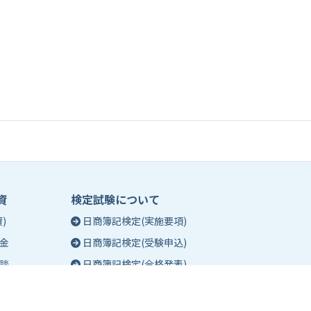
資
検定試験について
)
日商簿記検定(実施要項)
金
日商簿記検定(受験申込)
談
日商簿記検定(合格発表)
珠算能力・暗算検定(実施要項)
相談
珠算能力・暗算検定(受験申込)