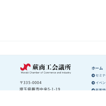
ホーム
セミナ
〒335-0004
イベン
埼玉県蕨市中央5-1-19
新着情
TEL ：
048-432-2655
コラム
FAX ： 048-444-1785
蕨商工