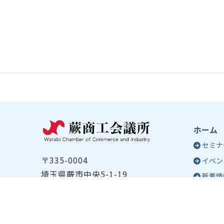
ホーム
セミナ
〒335-0004
イベン
埼玉県蕨市中央5-1-19
新着情
TEL ：
048-432-2655
コラム
FAX ： 048-444-1785
蕨商工
開所時間：平日8:30～17:00
Epo