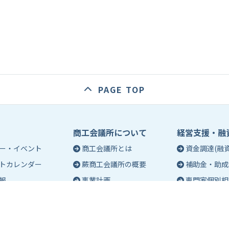
PAGE TOP
商工会議所について
経営支援・融
ー・イベント
商工会議所とは
資金調達(融資
トカレンダー
蕨商工会議所の概要
補助金・助成
報
事業計画
専門家個別相
入会のご案内
創業相談
会議所会報誌
有料バナー広告のご案内
働き方・労務
ch（エポック）最新
特定商工業者制度につい
税務・記帳相