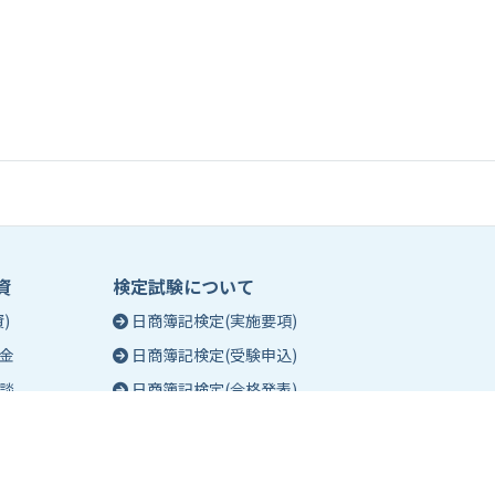
資
検定試験について
)
日商簿記検定(実施要項)
金
日商簿記検定(受験申込)
談
日商簿記検定(合格発表)
珠算能力・暗算検定(実施要項)
相談
珠算能力・暗算検定(受験申込)
談
珠算能力・暗算検定(合格発表)