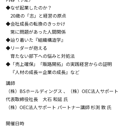
◆なぜ起業したのか？
20歳の「志」と経営の原点
◆会社成長の転換のきっかけ
常に問題があった人間関係
◆辿り着いた『組織構造学』
◆リーダーが抱える
育たない部下への悩みと対処法
◆「売上確保」「販路開拓」の実践経営からの証明
『人材の成長＝企業の成長』など
講師
（株）BSホールディングス 、（株）OEC法人サポート
代表取締役社長 大石 和延 氏
（株）OEC法人サポート パートナー講師 杉渕 敦 氏
開催日時