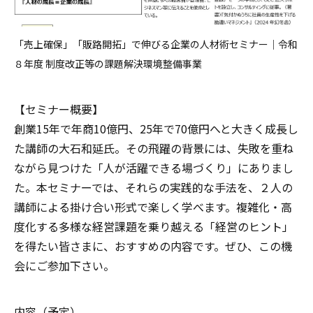
「売上確保」「販路開拓」で伸びる企業の人材術セミナー｜令和
８年度 制度改正等の課題解決環境整備事業
【セミナー概要】
創業
15
年で年商
10
億円、
25
年で
70
億円へと大きく成長し
た講師の大石和延氏。その飛躍の背景には、失敗を重ね
ながら見つけた「人が活躍できる場づくり」にありまし
た。本セミナーでは、それらの実践的な手法を、２人の
講師による掛け合い形式で楽しく学べます。複雑化・高
度化する多様な経営課題を乗り越える「経営のヒント」
を得たい皆さまに、おすすめの内容です。ぜひ、この機
会にご参加下さい。
内容（予定）