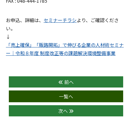
FAX : 048-444-1785
お申込、詳細は、
セミナーチラシ
より、ご確認くださ
い。
↓
「売上確保」「販路開拓」で伸びる企業の人材術セミナ
ー｜令和８年度 制度改正等の課題解決環境整備事業
前へ
一覧へ
次へ