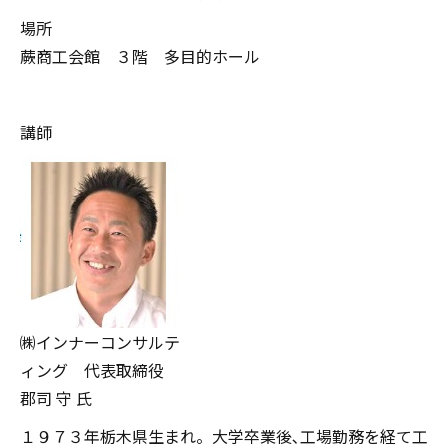
場所
蕨商工会館 ３階 多目的ホール
講師
㈱インナーコンサルテ
ィング 代表取締役
郡司 守 氏
１９７３年栃木県生まれ。大学卒業後､工場勤務を経て工