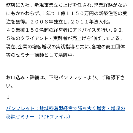
務店に入社。新規事業立ち上げを任され､営業経験がない
にもかかわらず､１年で１億１１５０万円の新築住宅の受
注を獲得。２００８年独立し､２０１１年法人化。
４０業種１５０名超の経営者にアドバイスを行い､９２.
５％のクライアント・実践者が売上げを伸ばしている。
現在､企業の増客増収の実践指導と共に､各地の商工団体
等のセミナー講師として活躍中。
お申込み・詳細は、下記パンフレットより、ご確認下さ
い。
↓
パンフレット：地域密着型経営で勝ち抜く増客・増収の
秘訣セミナー （PDFファイル）