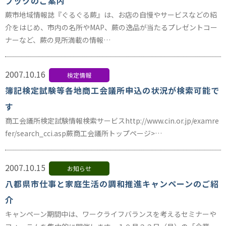
ブックのご案内
蕨市地域情報誌『ぐるぐる蕨』は、お店の自慢やサービスなどの紹
介をはじめ、市内の名所やMAP、蕨の逸品が当たるプレゼントコー
ナーなど、蕨の見所満載の情報…
2007.10.16
検定情報
簿記検定試験等各地商工会議所申込の状況が検索可能で
す
商工会議所検定試験情報検索サービスhttp://www.cin.or.jp/examre
fer/search_cci.asp蕨商工会議所トップページ>…
2007.10.15
お知らせ
八都県市仕事と家庭生活の調和推進キャンペーンのご紹
介
キャンペーン期間中は、ワークライフバランスを考えるセミナーや