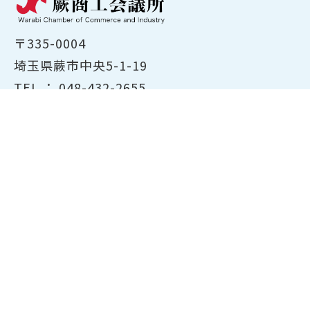
〒335-0004
埼玉県蕨市中央5-1-19
TEL ：
048-432-2655
FAX ： 048-444-1785
開所時間：平日8:30～17:00
ホーム
商工会議所について
経営支援・融資
検定試験について
貸会議室のご案内
共済・保険