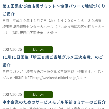
第１回黒おび商店街サミット～協働パワーで地域づくり
ご紹介
日時 平成１９年１１月７日（水）１４：００～１６：３０場所
埼玉県県民健康センター大ホール（さいたま市浦和区仲町３－５－
１）（浦和駅西口下車徒歩１５分…
2007.10.26
お知らせ
11月11日開催「埼玉Ｂ級ご当地グルメ王決定戦」のご
紹介
日経ワガマガ「埼玉Ｂ級ご当地グルメ王決定戦」特集です。生活・
グルメ NIKKEI NEThttp://weekend.nikkei.co.jp/kik…
2007.10.25
お知らせ
中小企業のためのサービスモデル革新セミナーのご紹介
本セミナーでは、政府が進めている「サービス産業のイノベーショ