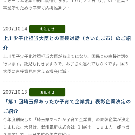
フォーラムを集中的に開催します。１０月２２日（月）の「企業・
事業所のための子育て応援推進フ…
2007.10.14
お知らせ
上川少子化担当大臣との直接対話（さいたま市）のご紹
介
上川陽子少子化対策担当大臣がお出でになり、国民との直接対話を
行います。託児も付きますので、お子さん連れでもＯＫです。国の
大臣に直接意見を言える機会は滅…
2007.10.13
お知らせ
「第１回埼玉県あったか子育て企業賞」表彰企業決定の
ご紹介
今年度創設した「埼玉県あったか子育て企業賞」の表彰企業が決定
しました。大賞は、武州瓦斯株式会社（川越市 １９１人 都市ガ
ス事業）で、半日単位の年次有給…