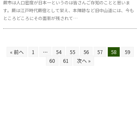
蕨市は人口密度が日本一というのは皆さんご存知のことと思いま
す。蕨は江戸時代蕨宿として栄え、本陣跡など旧中山道には、今も
ところどころにその面影が残されて…
« 前へ
1
…
54
55
56
57
58
59
60
61
次へ »