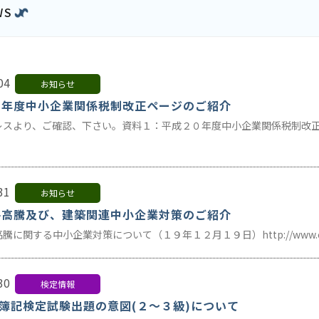
WS
04
お知らせ
０年度中小企業関係税制改正ページのご紹介
スより、ご確認、下さい。資料１：平成２０年度中小企業関係税制改正のポイン
31
お知らせ
格高騰及び、建築関連中小企業対策のご紹介
に関する中小企業対策について（１９年１２月１９日）http://www.chusho.me
30
検定情報
回簿記検定試験出題の意図(２～３級)について