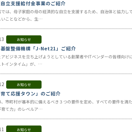
庭自立支援給付金事業のご紹介
省では、母子家庭の母の経済的な自立を支援するため、自治体と協力し
しいことなどから、生…
13
お知らせ
基盤整備機構「J-Net21」ご紹介
ェアビジネスを立ち上げようとしている創業者やITベンダーの皆様向け
ストインタイム」が、…
12
お知らせ
子育て応援タウン」のご紹介
は、市町村が基本的に備えるべき３つの要件を定め、すべての要件を満
子育て力」のレベルア…
11
お知らせ