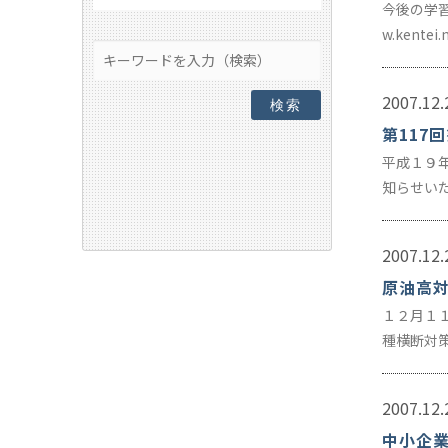
今後の学習
w.kentei
2007.12.
検索
第117
平成１９
知らせい
2007.12.
原油高
１２月１
種横断対
2007.12.
中小企業