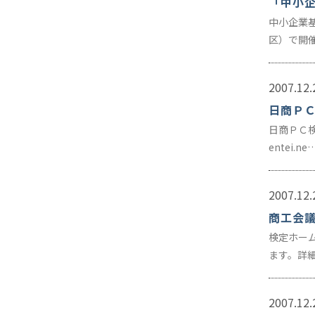
「中小
中小企業
区）で開
2007.12.
日商Ｐ
日商ＰＣ検
entei.ne
2007.12.
商工会
検定ホー
ます。詳
2007.12.