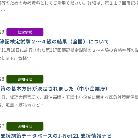
等のための参考資料としてご活用ください。詳細は、第１１７回簿記検定試
.n…
29
検定情報
回簿記検定試験２～４級の結果（全国）について
年11月18日に施行された第117回簿記検定試験の２～４級の合格率等
たします。合格…
28
お知らせ
対策の基本方針が決定されました（中小企業庁）
１日、総理大臣官邸で、原油高騰・下請中小企業に関する緊急対策関係
策、離島・寒冷地など…
27
お知らせ
支援施策データベースのJ-Net21 支援情報ナビ