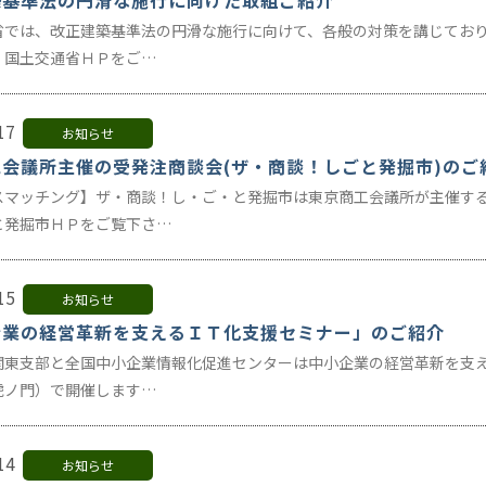
築基準法の円滑な施行に向けた取組ご紹介
省では、改正建築基準法の円滑な施行に向けて、各般の対策を講じてお
、国土交通省ＨＰをご…
17
お知らせ
会議所主催の受発注商談会(ザ・商談！しごと発掘市)のご
スマッチング】ザ・商談！し・ご・と発掘市は東京商工会議所が主催す
と発掘市ＨＰをご覧下さ…
15
お知らせ
企業の経営革新を支えるＩＴ化支援セミナー」のご紹介
関東支部と全国中小企業情報化促進センターは中小企業の経営革新を支
虎ノ門）で開催します…
14
お知らせ