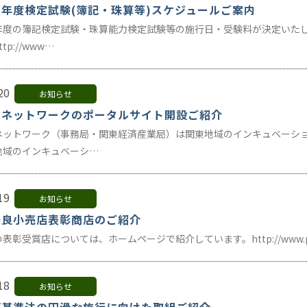
年度検定試験(簿記・珠算等)スケジュールご案内
年度の簿記検定試験・珠算能力検定試験等の施行日・受験料が決定いた
tp://www…
20
お知らせ
Ｉネットワークのポータルサイト開設ご紹介
ネットワーク（事務局・関東経済産業局）は関東地域のインキュベーシ
地域のインキュベーシ…
19
お知らせ
優良小売店表彰商店のご紹介
彰受賞店については、ホームページで紹介しています。http://www.pref.sait
18
お知らせ