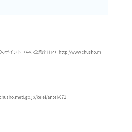
ト（中小企業庁ＨＰ）http://www.chusho.m
ti.go.jp/keiei/antei/071…