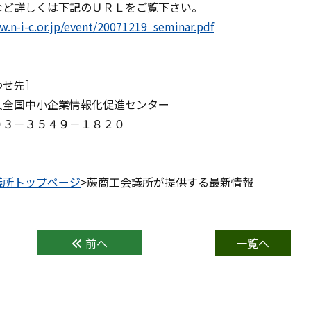
など詳しくは下記のＵＲＬをご覧下さい。
w.n-i-c.or.jp/event/20071219_seminar.pdf
わせ先］
全国中小企業情報化促進センター
３－３５４９－１８２０
議所トップページ
>蕨商工会議所が提供する最新情報
前へ
一覧へ