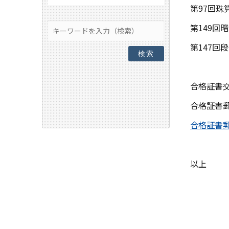
第
97
回珠
第
149
回暗
第
147
回段
検索
合格証書
合格証書
合格証書
以上