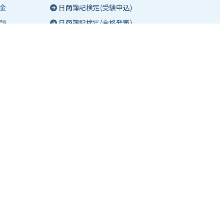
金
日商簿記検定(受験申込)
談
日商簿記検定(合格発表)
珠算能力・暗算検定(実施要項)
相談
珠算能力・暗算検定(受験申込)
談
珠算能力・暗算検定(合格発表)
日商簿記検定団体試験とは
合格証明書の発行
合格確認お問い合わせフォーム
合格証書・成績票 郵送サービス
よくあるご質問(検定)
東京商工会議所主催の検定紹介
eco検定(環境社会検定試験)
ビジネスマネージャー検定試験
び
ビジネス実務法務検定試験