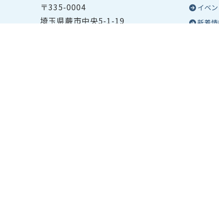
〒335-0004
イベン
埼玉県蕨市中央5-1-19
新着情
TEL ：
048-432-2655
コラム
FAX ： 048-444-1785
蕨商工
開所時間：平日8:30～17:00
Epo
号
Epo
個人情
サイト
貸会議
利用予
貸会議
会議室