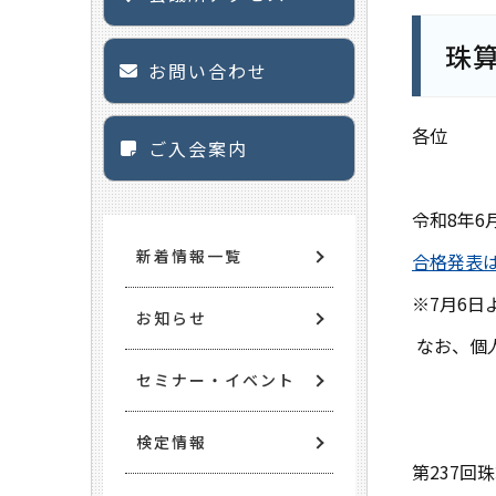
珠算
お問い合わせ
各位
ご入会案内
令和
8
年
6
新着情報一覧
合格発表
※
7
月
6
日
お知らせ
なお、個
セミナー・イベント
検定情報
第
237
回珠