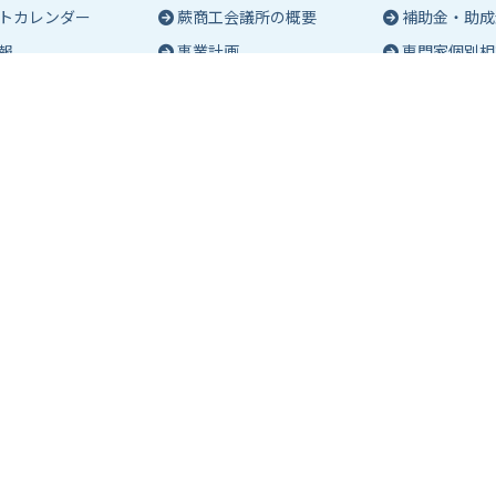
トカレンダー
蕨商工会議所の概要
補助金・助成
報
事業計画
専門家個別相
入会のご案内
創業相談
会議所会報誌
有料バナー広告のご案内
働き方・労務
ch（エポック）最新
特定商工業者制度につい
税務・記帳相
て
事業承継
ch バックナンバー
青年部活動
経営革新
報保護方針
アクセス
マップ
よくあるご質問
お問い合わせ
室のご案内
共済・保険
会員サービス
約・空き状況確認
生命共済
会員交流
室一覧(詳細)
退職金関係
貸会議室
ご利用の流れ
損害補償関係
ぐるぐるわら