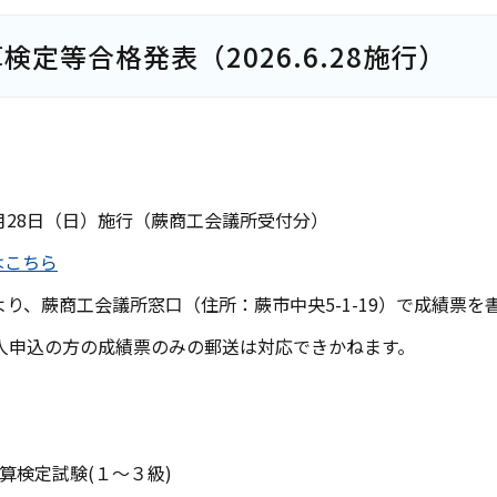
検定等合格発表（2026.6.28施行）
月
28
日（日）施行（蕨商工会議所受付分）
はこちら
より、蕨商工会議所窓口（住所：蕨市中央
5-1-19
）で成績票を
人申込の方の成績票のみの郵送は対応できかねます。
算検定試験
(
１～３級
)