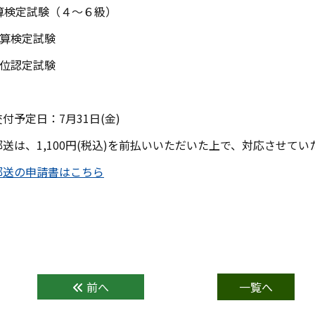
算検定試験（４～６級）
算検定試験
位認定試験
交付予定日：
7
月3
1
日
(
金
)
郵送は、
1,100
円
(
税込
)
を前払いいただいた上で、対応させてい
郵送の申請書はこちら
前へ
一覧へ