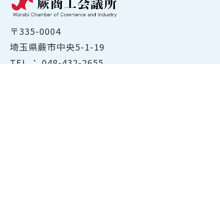
〒335-0004
埼玉県蕨市中央5-1-19
TEL ：
048-432-2655
FAX ： 048-444-1785
開所時間：平日8:30～17:00
ホーム
商工会議所について
経営支援・融資
検定試験について
貸会議室のご案内
共済・保険