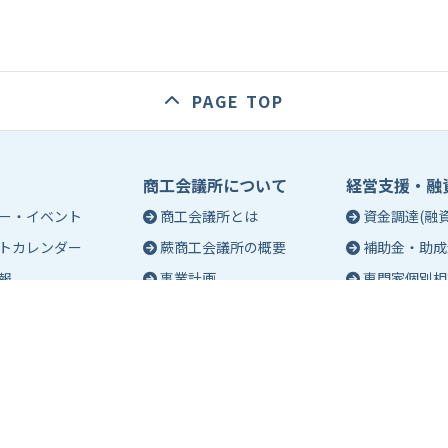
PAGE TOP
商工会議所について
経営支援・融
ー・イベント
商工会議所とは
資金調達(融資
トカレンダー
蕨商工会議所の概要
補助金・助成
報
事業計画
専門家個別相
入会のご案内
創業相談
会議所会報誌
有料バナー広告のご案内
働き方・労務
ch（エポック）最新
特定商工業者制度につい
税務・記帳相
て
事業承継
ch バックナンバー
青年部活動
経営革新