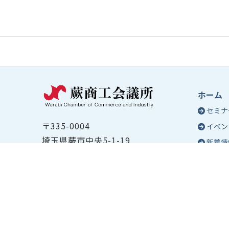
ホーム
セミナ
〒335-0004
イベン
埼玉県蕨市中央5-1-19
新着情
TEL ：
048-432-2655
コラム
FAX ： 048-444-1785
蕨商工
開所時間：平日8:30～17:00
Epo
号
Epo