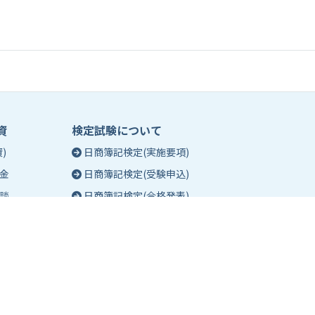
資
検定試験について
)
日商簿記検定(実施要項)
金
日商簿記検定(受験申込)
談
日商簿記検定(合格発表)
珠算能力・暗算検定(実施要項)
相談
珠算能力・暗算検定(受験申込)
談
珠算能力・暗算検定(合格発表)
日商簿記検定団体試験とは
合格証明書の発行