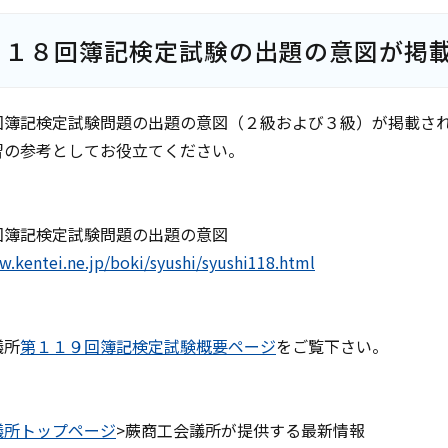
１１８回簿記検定試験の出題の意図が掲
回簿記検定試験問題の出題の意図（２級および３級）が掲載さ
習の参考としてお役立てください。
回簿記検定試験問題の出題の意図
w.kentei.ne.jp/boki/syushi/syushi118.html
議所
第１１９回簿記検定試験概要ページ
をご覧下さい。
議所トップページ
>蕨商工会議所が提供する最新情報