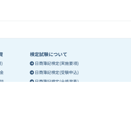
資
検定試験について
)
日商簿記検定(実施要項)
金
日商簿記検定(受験申込)
談
日商簿記検定(合格発表)
珠算能力・暗算検定(実施要項)
相談
珠算能力・暗算検定(受験申込)
談
珠算能力・暗算検定(合格発表)
日商簿記検定団体試験とは
合格証明書の発行