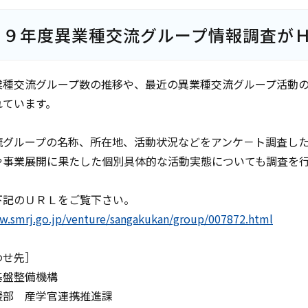
１９年度異業種交流グループ情報調査が
業種交流グループ数の推移や、最近の異業種交流グループ活動
れています。
流グループの名称、所在地、活動状況などをアンケ－ト調査し
や事業展開に果たした個別具体的な活動実態についても調査を
下記のＵＲＬをご覧下さい。
w.smrj.go.jp/venture/sangakukan/group/007872.html
わせ先］
基盤整備機構
援部 産学官連携推進課