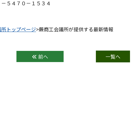
３－５４７０－１５３４
議所トップページ
>蕨商工会議所が提供する最新情報
前へ
一覧へ