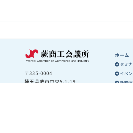
ホーム
セミナ
〒335-0004
イベン
埼玉県蕨市中央5-1-19
新着情
TEL ：
048-432-2655
コラム
FAX ： 048-444-1785
蕨商工
開所時間：平日8:30～17:00
Epo
号
Epo