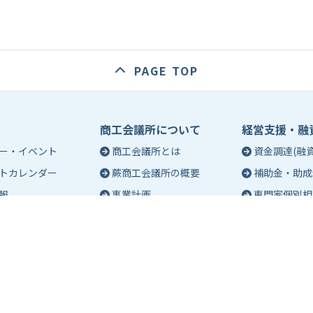
PAGE TOP
商工会議所について
経営支援・融
ー・イベント
商工会議所とは
資金調達(融資
トカレンダー
蕨商工会議所の概要
補助金・助成
報
事業計画
専門家個別相
入会のご案内
創業相談
会議所会報誌
有料バナー広告のご案内
働き方・労務
ch（エポック）最新
特定商工業者制度につい
税務・記帳相
て
事業承継
ch バックナンバー
青年部活動
経営革新