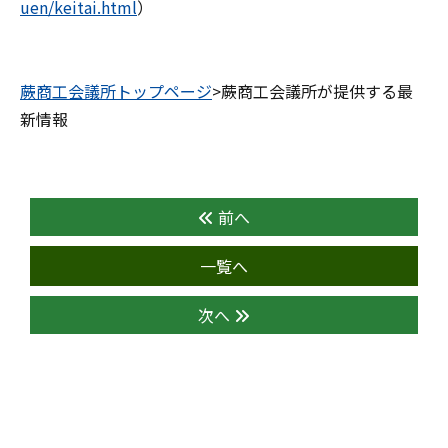
uen/keitai.html
）
蕨商工会議所トップページ
>蕨商工会議所が提供する最
新情報
前へ
一覧へ
次へ