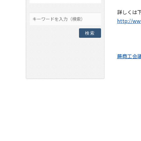
詳しくは
http://ww
検索
蕨商工会