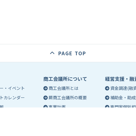
PAGE TOP
商工会議所について
経営支援・融
ー・イベント
商工会議所とは
資金調達(融資
トカレンダー
蕨商工会議所の概要
補助金・助成
報
事業計画
専門家個別相
入会のご案内
創業相談
会議所会報誌
有料バナー広告のご案内
働き方・労務
ch（エポック）最新
特定商工業者制度につい
税務・記帳相