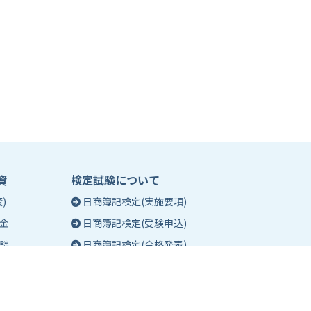
資
検定試験について
)
日商簿記検定(実施要項)
金
日商簿記検定(受験申込)
談
日商簿記検定(合格発表)
珠算能力・暗算検定(実施要項)
相談
珠算能力・暗算検定(受験申込)
談
珠算能力・暗算検定(合格発表)