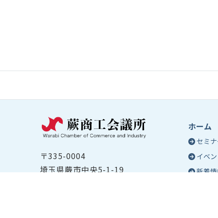
ホーム
セミナ
〒335-0004
イベン
埼玉県蕨市中央5-1-19
新着情
TEL ：
048-432-2655
コラム
FAX ： 048-444-1785
蕨商工
開所時間：平日8:30～17:00
Epo