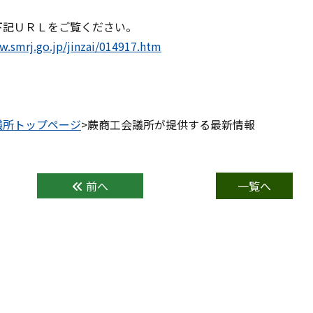
下記ＵＲＬをご覧ください。
w.smrj.go.jp/jinzai/014917.htm
議所トップページ
>蕨商工会議所が提供する最新情報
前へ
一覧へ