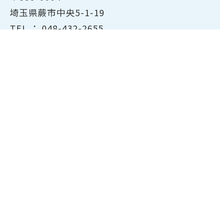
埼玉県蕨市中央5-1-19
TEL ：
048-432-2655
FAX ： 048-444-1785
開所時間：平日8:30～17:00
ホーム
商工会議所について
経営支援・融資
検定試験について
貸会議室のご案内
共済・保険
会員サービス
東京商工会議所主催の検定紹
介