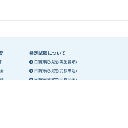
資
検定試験について
)
日商簿記検定(実施要項)
金
日商簿記検定(受験申込)
談
日商簿記検定(合格発表)
珠算能力・暗算検定(実施要項)
相談
珠算能力・暗算検定(受験申込)
談
珠算能力・暗算検定(合格発表)
日商簿記検定団体試験とは
合格証明書の発行