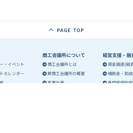
PAGE TOP
商工会議所について
経営支援・融
ー・イベント
商工会議所とは
資金調達(融資
トカレンダー
蕨商工会議所の概要
補助金・助成
報
事業計画
専門家個別相
入会のご案内
創業相談
会議所会報誌
有料バナー広告のご案内
働き方・労務
ch（エポック）最新
特定商工業者制度につい
税務・記帳相
て
事業承継
ch バックナンバー
青年部活動
経営革新