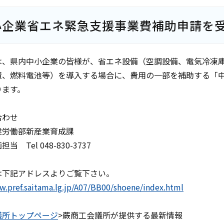
小企業省エネ緊急支援事業費補助申請を
は、県内中小企業の皆様が、省エネ設備（空調設備、電気冷凍
置、燃料電池等）を導入する場合に、費用の一部を補助する「
ります。
合わせ
業労働部新産業育成課
 Tel 048-830-3737
は下記アドレスよりご覧下さい。
w.pref.saitama.lg.jp/A07/BB00/shoene/index.html
議所トップページ
>蕨商工会議所が提供する最新情報