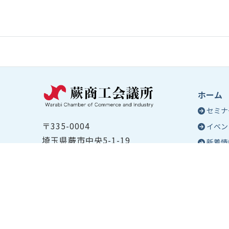
ホーム
セミナ
〒335-0004
イベン
埼玉県蕨市中央5-1-19
新着情
TEL ：
048-432-2655
コラム
FAX ： 048-444-1785
蕨商工
開所時間：平日8:30～17:00
Epo
号
Epo