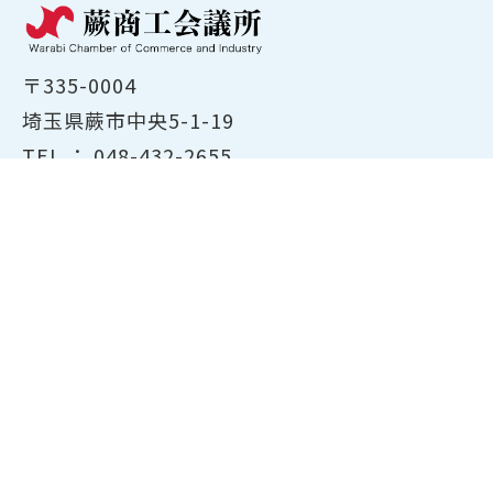
〒335-0004
埼玉県蕨市中央5-1-19
TEL ：
048-432-2655
FAX ： 048-444-1785
開所時間：平日8:30～17:00
ホーム
商工会議所について
経営支援・融資
検定試験について
貸会議室のご案内
共済・保険