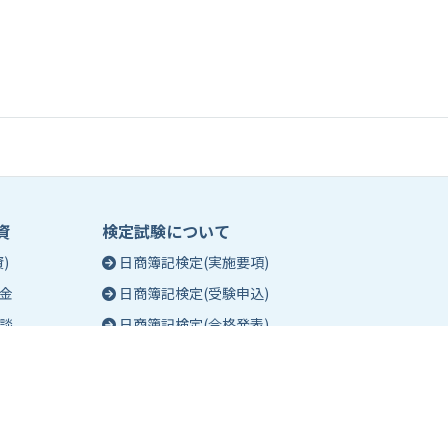
資
検定試験について
)
日商簿記検定(実施要項)
金
日商簿記検定(受験申込)
談
日商簿記検定(合格発表)
珠算能力・暗算検定(実施要項)
相談
珠算能力・暗算検定(受験申込)
談
珠算能力・暗算検定(合格発表)