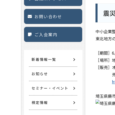
震
お問い合わせ
中小企業
ご入会案内
東北地方
［期間］6
新着情報一覧
［場所］
［販売］
お知らせ
売り上げ
h
セミナー・イベント
埼玉県蕨
検定情報