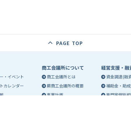
PAGE TOP
商工会議所について
経営支援・融
ー・イベント
商工会議所とは
資金調達(融資
トカレンダー
蕨商工会議所の概要
補助金・助成
報
事業計画
専門家個別相
入会のご案内
創業相談
会議所会報誌
有料バナー広告のご案内
働き方・労務
ch（エポック）最新
特定商工業者制度につい
税務・記帳相
て