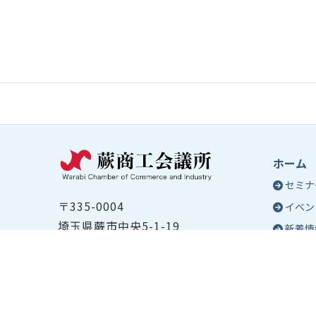
ホーム
セミナ
〒335-0004
イベン
埼玉県蕨市中央5-1-19
新着情
TEL ：
048-432-2655
コラム
FAX ： 048-444-1785
蕨商工
開所時間：平日8:30～17:00
Epo
号