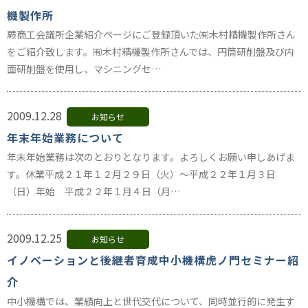
機製作所
蕨商工会議所企業紹介ページにご登録頂いた㈲木村精機製作所さん
をご紹介致します。㈲木村精機製作所さんでは、円筒研削盤及び内
面研削盤を使用し、マシニングセ…
2009.12.28
お知らせ
年末年始業務について
年末年始業務は次のとおりとなります。よろしくお願い申しあげま
す。休業平成２１年１２月２９日（火）～平成２２年１月３日
（日）年始 平成２２年１月４日（月…
2009.12.25
お知らせ
イノベーションと後継者育成中小機構虎ノ門セミナー紹
介
中小機構では、業績向上と世代交代について、同時並行的に発生す