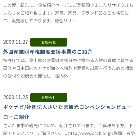
この度、新たに、企業紹介ページにご登録頂きましたリサイクルち
ぇんじをご紹介致します。家電、家具、ブランド品などを格安に
て、販売致しております、総合リサ…
2009.11.27
お知らせ
外国産業財産権制度支援事業のご紹介
特許庁では、途上国の産業財産権分野に携わる人材の育成に資する
研修や日本国内の方々が海外へ特許や商標の出願を行うための相談
の受付や説明会を開催し、国内外…
2009.11.25
お知らせ
ポケナビ/社団法人さいたま観光コンベンションビュー
ローご紹介
さいたま市の観光について、紹介されています。ご興味ある方、下
記アドレスより、ご覧下さい。↓http://www.scvb.or.jp/蕨商工会議