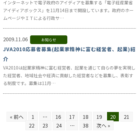
インターネットで電子政府のアイディアを募集する「電子経産業省
アイディアボックス」を11月14日まで開設しています。政府のホー
ムページやＩＴによる行政サ…
2009.11.06
お知らせ
JVA2010応募者募集(起業家精神に富む経営者、起業)紹
介
VA2010は起業家精神に富む経営者、起業を通じて自らの夢を実現し
た経営者、地域社会や経済に貢献した経営者などを募集し、表彰す
る制度です。募集は11月…
« 前へ
1
…
16
17
18
19
20
21
22
23
24
…
38
次へ »