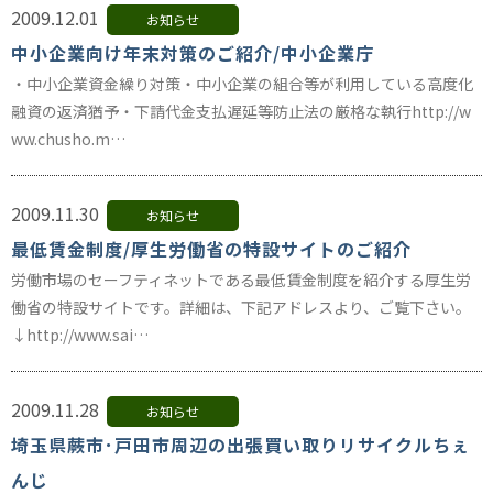
2009.12.01
お知らせ
中小企業向け年末対策のご紹介/中小企業庁
・中小企業資金繰り対策・中小企業の組合等が利用している高度化
融資の返済猶予・下請代金支払遅延等防止法の厳格な執行http://w
ww.chusho.m…
2009.11.30
お知らせ
最低賃金制度/厚生労働省の特設サイトのご紹介
労働市場のセーフティネットである最低賃金制度を紹介する厚生労
働省の特設サイトです。詳細は、下記アドレスより、ご覧下さい。
↓http://www.sai…
2009.11.28
お知らせ
埼玉県蕨市･戸田市周辺の出張買い取りリサイクルちぇ
んじ