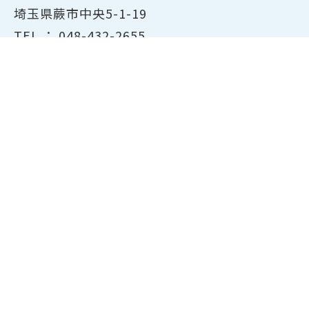
埼玉県蕨市中央5-1-19
TEL ：
048-432-2655
FAX ： 048-444-1785
開所時間：平日8:30～17:00
ホーム
商工会議所について
経営支援・融資
検定試験について
貸会議室のご案内
共済・保険
会員サービス
東京商工会議所主催の検定紹
介