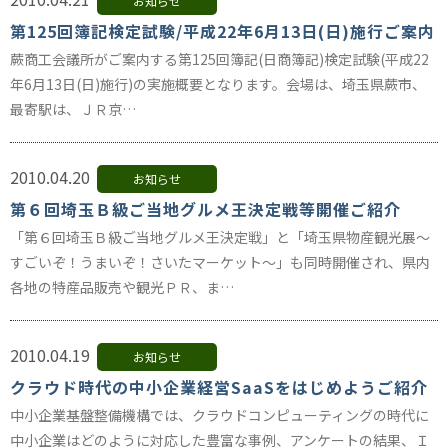
お知らせ
第125回簿記検定試験/平成22年6月13日(日)施行ご案内
蕨商工会議所がご案内する第125回簿記(日商簿記)検定試験(平成22
年6月13日(日)施行)の実施概要となります。会場は、埼玉県蕨市、
最寄駅は、ＪＲ京…
2010.04.20
お知らせ
第６回埼玉Ｂ級ご当地グルメ王決定戦等開催ご紹介
「第６回埼玉Ｂ級ご当地グルメ王決定戦」と「埼玉県物産観光展～
すごいぞ！うまいぞ！さいたマーケット～」も同時開催され、県内
各地の特産品販売や観光ＰＲ、ま…
2010.04.19
お知らせ
クラウド時代の中小企業経営SaaSをはじめようご紹介
中小企業基盤整備機構では、クラウドコンピューティングの時代に
中小企業はどのように対応した豊富な事例、アンケートの結果、Ｉ