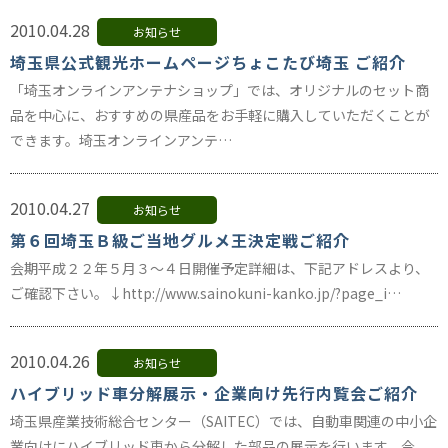
2010.04.28
お知らせ
埼玉県公式観光ホームページちょこたび埼玉 ご紹介
「埼玉オンラインアンテナショップ」では、オリジナルのセット商
品を中心に、おすすめの県産品をお手軽に購入していただくことが
できます。埼玉オンラインアンテ…
2010.04.27
お知らせ
第６回埼玉Ｂ級ご当地グルメ王決定戦ご紹介
会期平成２２年５月３～４日開催予定詳細は、下記アドレスより、
ご確認下さい。↓http://www.sainokuni-kanko.jp/?page_i…
2010.04.26
お知らせ
ハイブリッド車分解展示・企業向け先行内覧会ご紹介
埼玉県産業技術総合センター（SAITEC）では、自動車関連の中小企
業向けにハイブリッド車から分解した部品の展示を行います。今